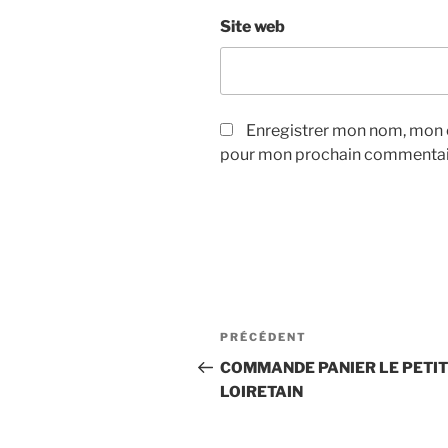
Site web
Enregistrer mon nom, mon e
pour mon prochain commentai
Navigation
Article
PRÉCÉDENT
de
précédent
COMMANDE PANIER LE PETIT
LOIRETAIN
l’article