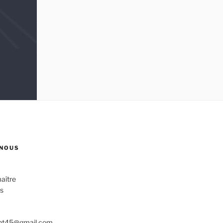
NOUS
aître
s
ent45@gmail.com